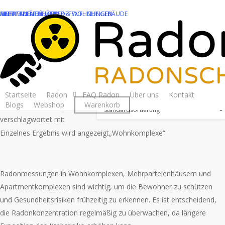
Skip
EINFAMILIENHÄUSER
MEHRFAMILIENHÄUSER & WOHNUNGEN
ARBEITSPLÄTZE UND ÖFFENTLICHE GEBÄUDE
to
main
content
Wohnkomplexe
Startseite
Radon
FAQ Radon
Über uns
Kontakt
Blogs
Webshop
Warenkorb
Startseite
Produkte
verschlagwortet mit
Einzelnes Ergebnis wird angezeigt
„Wohnkomplexe“
Radonmessungen in Wohnkomplexen, Mehrparteienhäusern und
Apartmentkomplexen sind wichtig, um die Bewohner zu schützen
und Gesundheitsrisiken frühzeitig zu erkennen. Es ist entscheidend,
die Radonkonzentration regelmäßig zu überwachen, da längere