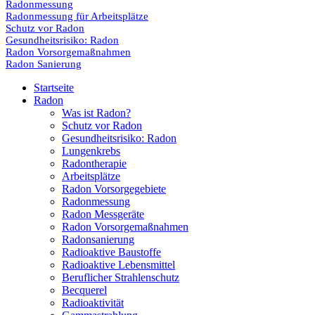
Radonmessung
Radonmessung für Arbeitsplätze
Schutz vor Radon
Gesundheitsrisiko: Radon
Radon Vorsorgemaßnahmen
Radon Sanierung
Close
Startseite
Menu
Radon
Was ist Radon?
Schutz vor Radon
Gesundheitsrisiko: Radon
Lungenkrebs
Radontherapie
Arbeitsplätze
Radon Vorsorgegebiete
Radonmessung
Radon Messgeräte
Radon Vorsorgemaßnahmen
Radonsanierung
Radioaktive Baustoffe
Radioaktive Lebensmittel
Beruflicher Strahlenschutz
Becquerel
Radioaktivität