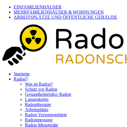
Skip
EINFAMILIENHÄUSER
to
MEHRFAMILIENHÄUSER & WOHNUNGEN
main
ARBEITSPLÄTZE UND ÖFFENTLICHE GEBÄUDE
content
Menu
Startseite
Radon
Was ist Radon?
Schutz vor Radon
Gesundheitsrisiko: Radon
Lungenkrebs
Radontherapie
Arbeitsplätze
Radon Vorsorgegebiete
Radonmessung
Radon Messgeräte