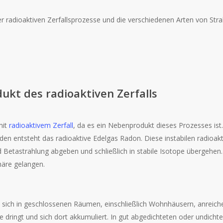
der radioaktiven Zerfallsprozesse und die verschiedenen Arten von Stra
ukt des radioaktiven Zerfalls
mit
radioaktivem Zerfall
, da es ein Nebenprodukt dieses Prozesses ist.
n entsteht das radioaktive Edelgas Radon. Diese instabilen radioak
nd Betastrahlung abgeben und schließlich in stabile Isotope übergehe
häre gelangen.
s sich in geschlossenen Räumen, einschließlich Wohnhäusern, anreich
 dringt und sich dort akkumuliert. In gut abgedichteten oder undich