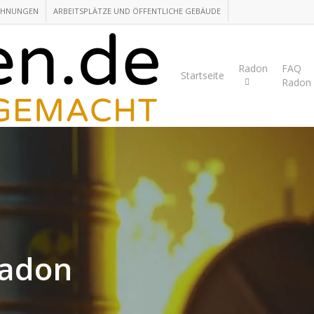
OHNUNGEN
ARBEITSPLÄTZE UND ÖFFENTLICHE GEBÄUDE
Radon
FAQ
Startseite
Radon
Radon