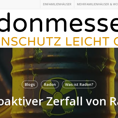
EINFAMILIENHÄUSER
MEHRFAMILIENHÄUSER & W
Blogs
Radon
Was ist Radon?
oaktiver Zerfall von 