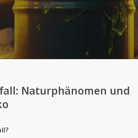
rfall: Naturphänomen und
ko
ll?