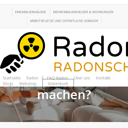
Skip
to
EINFAMILIENHÄUSER
MEHRFAMILIENHÄUSER & WOHNUNGEN
main
ARBEITSPLÄTZE UND ÖFFENTLICHE GEBÄUDE
content
Blogs
Radon
Was ist Radon?
Wann soll man eine
Radonmessung
Startseite
Radon
FAQ Radon
Über uns
Kontakt
Blogs
Webshop
Warenkorb
machen?